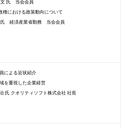
康文 氏 当会会員
]新政権における政策動向について
 俊氏 経済産業省勤務 当会会員
 会員による近状紹介
 地域を重視した企業経営
治 氏 クオリティソフト株式会社 社長