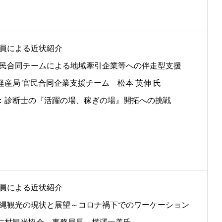
 会員による近状紹介
] 官民合同チームによる地域牽引企業等への伴走型支援
経産局 官民合同企業支援チーム 松本 英伸 氏
：診断士の『活躍の場、稼ぎの場』開拓への挑戦
 会員による近状紹介
] 沖縄観光の現状と展望～コロナ禍下でのワーケーション