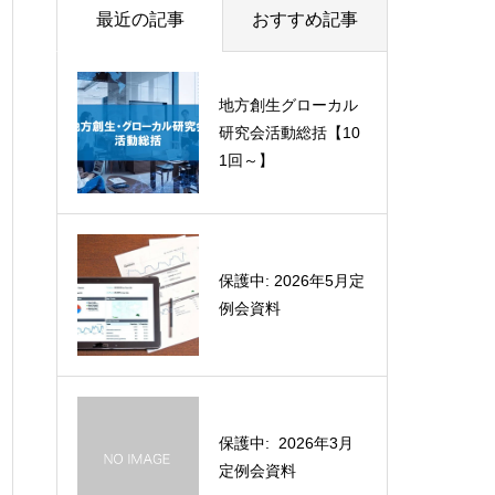
最近の記事
おすすめ記事
【2023年】第2回水
地方創生グローカル
インフラマネジメン
研究会活動総括【10
ト大学事業Planning
1回～】
演習コース
水インフラマネジメ
保護中: 2026年5月定
ント大学事業Plannin
例会資料
g演習コース
【資料公開】 メタバ
保護中: 2026年3月
ースの可能性、地方
定例会資料
創生への展開を展望