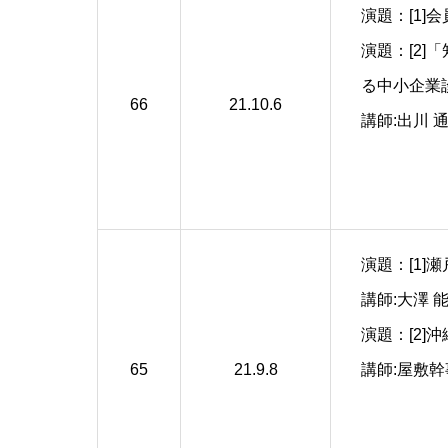
演題：[1]
演題：[2
る中小企業
66
21.10.6
講師:出川 
演題：[1
講師:大澤 能
演題：[2
65
21.9.8
講師:屋敷