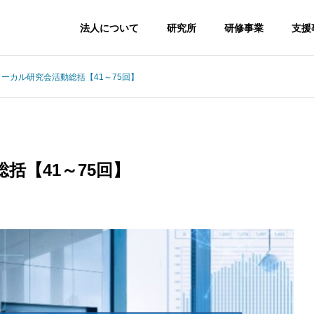
法人について
研究所
研修事業
支援
ーカル研究会活動総括【41～75回】
括【41～75回】
グローカル研究会活動総
【資料公開】 メタバースの可
100回】
性、地方創生への展開を展望