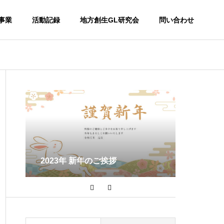
事業
活動記録
地方創生GL研究会
問い合わせ
能
地方創生
する
2023年 新年のご挨拶
括【76～