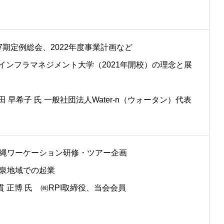
第7期定例総会、2022年度事業計画など
水インフラマネジメント大学（2021年開校）の理念と展
奥田 早希子 氏 一般社団法人Water-n（ウォータン）代表
 沖縄ワーケーション研修・ツアー企画
 温泉地域での起業
 正博 氏 ㈱RPI取締役、当会会員