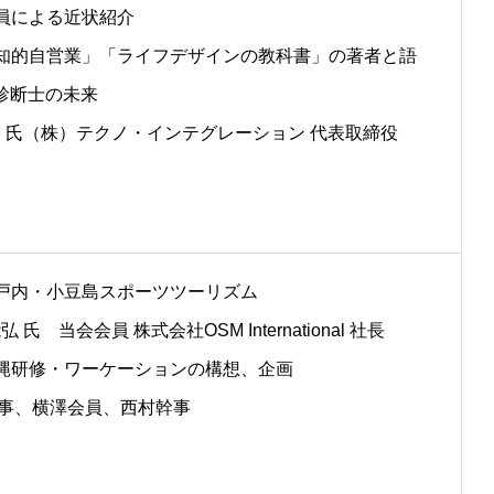
会員による近状紹介
]「知的自営業」「ライフデザインの教科書」の著者と語
診断士の未来
通 氏（株）テクノ・インテグレーション 代表取締役
]瀬戸内・小豆島スポーツツーリズム
弘 氏 当会会員 株式会社OSM International 社長
]沖縄研修・ワーケーションの構想、企画
幹事、横澤会員、西村幹事