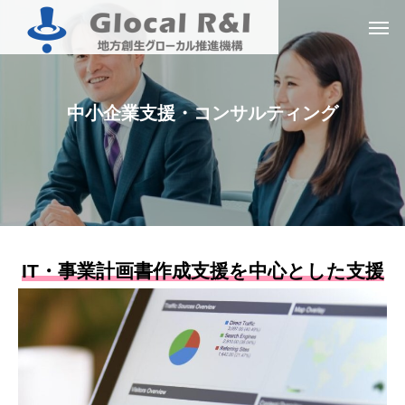
中
小
企
業
支
援
・
コ
ン
サ
ル
テ
ィ
ン
グ
IT・事業計画書作成支援を中心とした支援